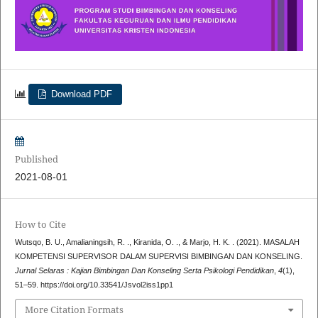
Download PDF
Published
2021-08-01
How to Cite
Wutsqo, B. U., Amalianingsih, R. ., Kiranida, O. ., & Marjo, H. K. . (2021). MASALAH
KOMPETENSI SUPERVISOR DALAM SUPERVISI BIMBINGAN DAN KONSELING.
Jurnal Selaras : Kajian Bimbingan Dan Konseling Serta Psikologi Pendidikan
,
4
(1),
51–59. https://doi.org/10.33541/Jsvol2iss1pp1
More Citation Formats