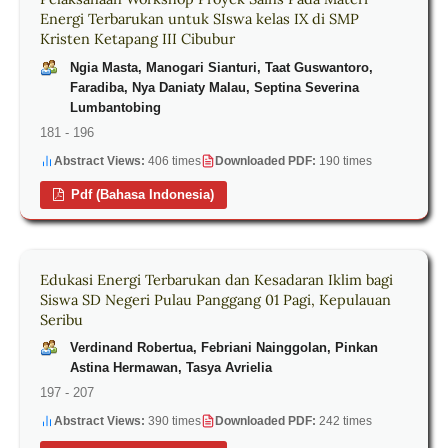
Energi Terbarukan untuk SIswa kelas IX di SMP
Kristen Ketapang III Cibubur
Ngia Masta, Manogari Sianturi, Taat Guswantoro,
Faradiba, Nya Daniaty Malau, Septina Severina
Lumbantobing
181 - 196
Abstract Views:
406 times
Downloaded PDF:
190 times
Pdf (Bahasa Indonesia)
Edukasi Energi Terbarukan dan Kesadaran Iklim bagi
Siswa SD Negeri Pulau Panggang 01 Pagi, Kepulauan
Seribu
Verdinand Robertua, Febriani Nainggolan, Pinkan
Astina Hermawan, Tasya Avrielia
197 - 207
Abstract Views:
390 times
Downloaded PDF:
242 times