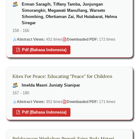
Erman Saragih, Tiffany Tamba, Junjungan
Simorangkir, Megawati Manullang, Warseto
Sihombing, Ofertiaman Zai, Rut Hutabarat, Helma
Siregar
158 - 166
Abstract Views:
452 times
Downloaded PDF:
172 times
Pdf (Bahasa Indonesia)
Kites For Peace: Educating "Peace" for Children
Imelda Masni Juniaty Sianipar
167 - 180
Abstract Views:
352 times
Downloaded PDF:
171 times
Pdf (Bahasa Indonesia)
Pelaksanaan Workshop Proyek Sains Pada Materi