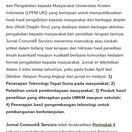
dan Pengabdian kepada Masyarakat Universitas Kristen
Indonesia (LPPM UKI) yang bertujuan untuk mempublikasikan
hasil-hasil pengabdian kepada masyarakat dari berbagai disiplin
ilmu (Multi Disiplin Ilmu) yang diadopsi dalam berbagai aktivitas
pengabdian kepada masyarakat dan penelitian terapan lainnya.
Jurnal ComunitÃ Servizio menerima manuskrip atau naskah
artikel dalam bidang riset terapan dan hilirisasi hasil penelitian
ilmiah kuantitatif maupun kualitatif berbasis komunitas kedalam
format pengabdian kepada masyarakat. Jurnal ini diterbitkan
dalam 2 edisi setiap tahunnya, yaitu pada bulan April dan
Oktober. Adapun Ruang lingkup dari jurnal ini meliputi:
1)
Penerapan Teknologi Tepat Guna pada masyarakat; 2)
Pelatihan untuk pemberdayaan masyarakat; 3) Produk hasil
penelitian yang diterapkan pada UMKM maupun sekolah;
4) Penerapan hasil pengembangan teknologi untuk
pembangunan berkelanjutan.
Jurnal ComunitÃ Servizio
telah terakreditasi
Peringkat 4
sebagai jurnal ilmiah nasional berdasarkan surat Keputusan