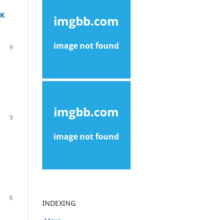
IK
9
9
6
INDEXING