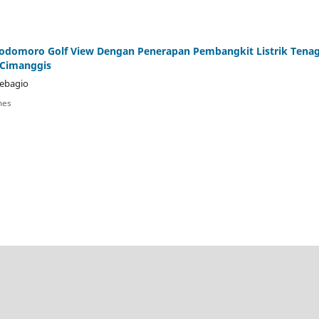
Podomoro Golf View Dengan Penerapan Pembangkit Listrik Tena
 Cimanggis
oebagio
mes