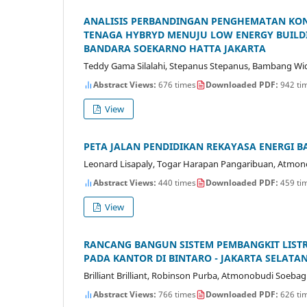
ANALISIS PERBANDINGAN PENGHEMATAN KONS
TENAGA HYBRYD MENUJU LOW ENERGY BUILDI
BANDARA SOEKARNO HATTA JAKARTA
Teddy Gama Silalahi, Stepanus Stepanus, Bambang W
Abstract Views:
676 times
Downloaded PDF:
942 ti
View
PETA JALAN PENDIDIKAN REKAYASA ENERGI B
Leonard Lisapaly, Togar Harapan Pangaribuan, Atmo
Abstract Views:
440 times
Downloaded PDF:
459 ti
View
RANCANG BANGUN SISTEM PEMBANGKIT LISTR
PADA KANTOR DI BINTARO - JAKARTA SELATA
Brilliant Brilliant, Robinson Purba, Atmonobudi Soebag
Abstract Views:
766 times
Downloaded PDF:
626 ti