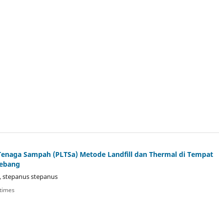
 Tenaga Sampah (PLTSa) Metode Landfill dan Thermal di Tempat
Gebang
, stepanus stepanus
times