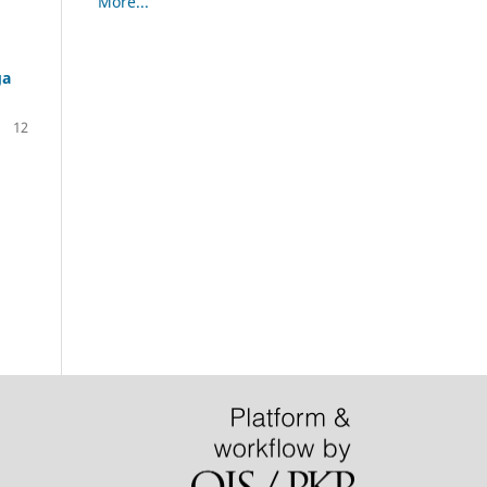
More...
ga
12