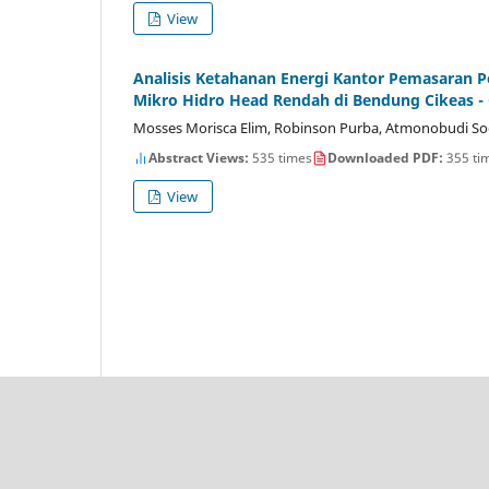
View
Analisis Ketahanan Energi Kantor Pemasaran 
Mikro Hidro Head Rendah di Bendung Cikeas -
Mosses Morisca Elim, Robinson Purba, Atmonobudi S
Abstract Views:
535 times
Downloaded PDF:
355 ti
View