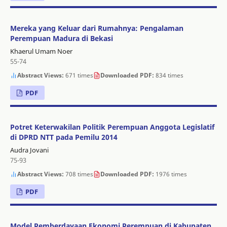
Mereka yang Keluar dari Rumahnya: Pengalaman
Perempuan Madura di Bekasi
Khaerul Umam Noer
55-74
Abstract Views:
671 times
Downloaded PDF:
834 times
PDF
Potret Keterwakilan Politik Perempuan Anggota Legislatif
di DPRD NTT pada Pemilu 2014
Audra Jovani
75-93
Abstract Views:
708 times
Downloaded PDF:
1976 times
PDF
Model Pemberdayaan Ekonomi Perempuan di Kabupaten