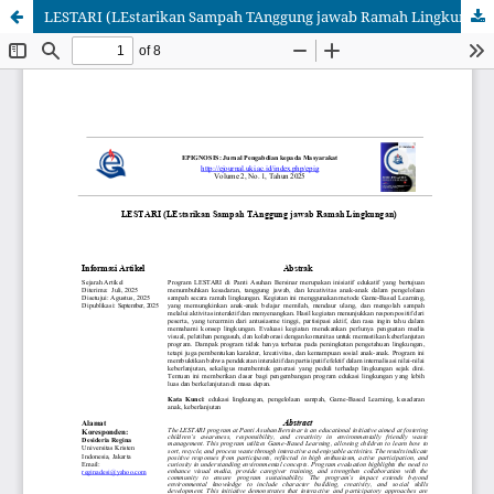
LESTARI (LEstarikan Sampah TAnggung jawab Ramah Lingkungan)