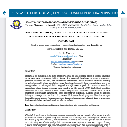
PENGARUH LIKUIDITAS, LEVERAGE DAN KEPEMILIKAN INSTITUSIONAL TERHADAP KUALITAS LABA DENGAN KUALITAS AUDIT SEBAGAI PEMODERASI (Studi Empiris pada Perusahaan Transportasi dan Logistik yang Terdaftar di Bursa Efek Indonesia Tahun 2020-2024)